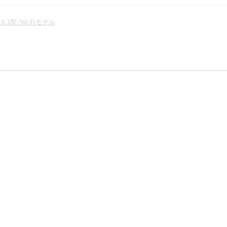
0.3型 /Wi-Fiモデル