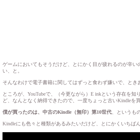
ゲームにおいてもそうだけど、とにかく目が疲れるのが辛い
い、と。
そんなわけで電子書籍に関してはずっと食わず嫌いで、ときお
ところが、YouTubeで、（今更ながら）E inkという存
ど、なんとなく納得できたので、一度ちょっと古いKindle
僕が買ったのは、中古のKindle（無印）第10世代
、というもの
Kindleにも色々と種類があるみたいだけど、とにかくいち