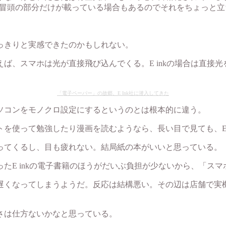
ては冒頭の部分だけが載っている場合もあるのでそれをちょっと
っきりと実感できたのかもしれない。
ば、スマホは光が直接飛び込んでくる。E inkの場合は直接
「電子ペーパー」の故郷、E Ink社に潜入してきた
ソコンをモノクロ設定にするというのとは根本的に違う。
を使って勉強したり漫画を読むようなら、長い目で見ても、E 
ってくるし、目も疲れない。結局紙の本がいいと思っている。
たE inkの電子書籍のほうがだいぶ負担が少ないから、「ス
くなってしまうようだ。反応は結構悪い。その辺は店舗で実機を
さは仕方ないかなと思っている。