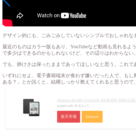
デザイン的にも、ごみごみしていないシンプルでおしゃれな
最近のものはカラー版もあり、YouTubeなど動画も見れ
で多少はできるのかもしれないけど、その辺りはわからない。
でも、静けさは保ったままであってほしいなと思う。これで
いずれにせよ、電子書籍端末が食わず嫌いだった人で、もし興味
ある？」とか訊くと、結構しっかり教えてくれると思うので
Amazon Kindle Colorsoft 16GB B0CX8MT2M
カエレバ
posted with
楽天市場
Amazon